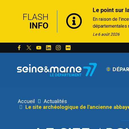
Le point sur l
FLASH
En raison de l'inc
INFO
départementales re
• RD 301 : fermée 
Le 6 août 2026
Touring Club (RD4
• D64 : fermée à la
d'agglomération à
Depuis le 20 juille
DÉPA
croix de Souvray 
50 km/h.
De plus, deux arrê
Accueil
Actualités
Le site archéologique de l'ancienne abba