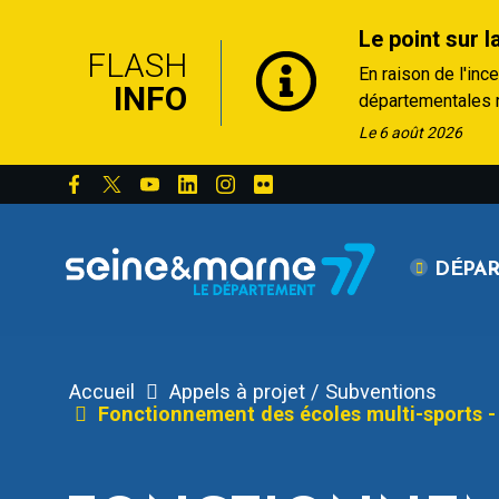
Le point sur l
FLASH
En raison de l'inc
INFO
départementales re
• RD 301 : fermée 
Le 6 août 2026
Touring Club (RD4
• D64 : fermée à la
d'agglomération à
Depuis le 20 juille
DÉPA
croix de Souvray 
50 km/h.
De plus, deux arrê
Accueil
Appels à projet / Subventions
Fonctionnement des écoles multi-sports - 