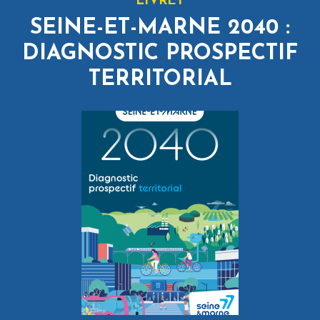
LIVRET
maximum 50 km/h.
SEINE-ET-MARNE 2040 :
De plus, deux arrêtés préfectoraux ont été mis en
DIAGNOSTIC PROSPECTIF
place.
TERRITORIAL