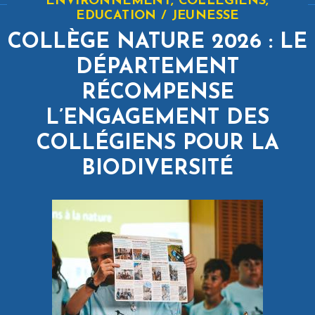
ENVIRONNEMENT, COLLÉGIENS,
maximum 50 km/h.
EDUCATION / JEUNESSE
COLLÈGE NATURE 2026 : LE
De plus, deux arrêtés préfectoraux ont été mis en
place.
DÉPARTEMENT
RÉCOMPENSE
L’ENGAGEMENT DES
COLLÉGIENS POUR LA
BIODIVERSITÉ