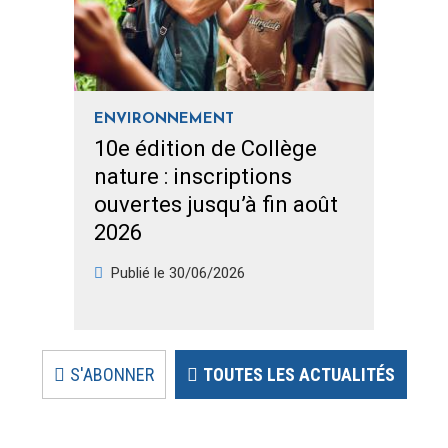
ENVIRONNEMENT
ED
10e édition de Collège
Le
nature : inscriptions
dé
ouvertes jusqu’à fin août
me
2026
je
Publié le
30/06/2026
P
S'ABONNER
TOUTES LES ACTUALITÉS