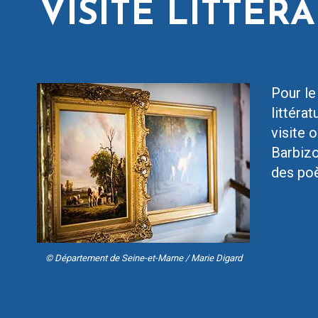
VISITE LITTÉR
Pour le
littéra
visite 
Barbizo
des poè
© Département de Seine-et-Marne / Marie Digard