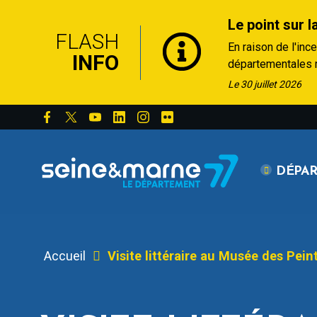
Le point sur l
FLASH
En raison de l'inc
INFO
départementales re
• RD 301 : fermée 
Le 30 juillet 2026
Touring Club (RD4
• D64 : fermée à la
d'agglomération à
Depuis le 20 juille
DÉPA
croix de Souvray 
50 km/h.
Les Espaces natu
de la Prairie Clem
Accueil
Visite littéraire au Musée des Pein
8h.
De plus, deux arrê