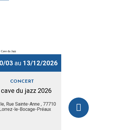
0/03
au
13/12/2026
Du
03/04
au
18/10
CONCERT
FESTIVAL
 cave du jazz 2026
Festival INVENTIO
lle, Rue Sainte-Anne , 77710
Lorrez-le-Bocage-Préaux