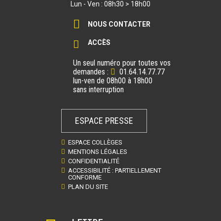
Lun - Ven : 08h30 > 18h00
NOUS CONTACTER
VOIR LA FICHE
ACCÈS
ESPACES NATURELS SENSIBLES
Un seul numéro pour toutes vos
ENS Le bois des Palis
demandes :
01.64.14.77.77
lun-ven de 08h00 à 18h00
sans interruption
VOIR LA FICHE
ESPACE PRESSE
ESPACES NATURELS SENSIBLES
ENS Le Carreau Franc
ESPACE COLLÈGES
MENTIONS LÉGALES
CONFIDENTIALITÉ
VOIR LA FICHE
ACCESSIBILITÉ : PARTIELLEMENT
CONFORME
PLAN DU SITE
ESPACES NATURELS SENSIBLES
ENS Le chemin des roses