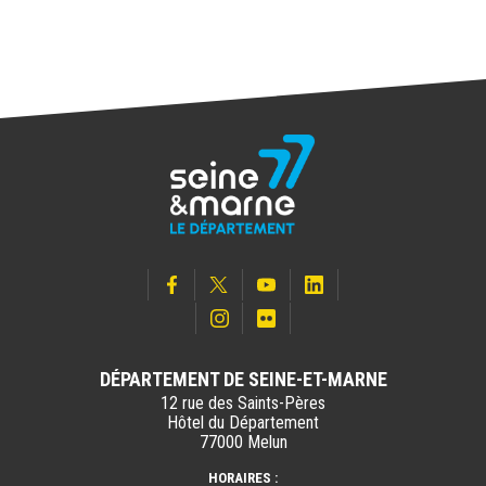
ESPACES NATURELS SENSIBLES
ENS Le bois de Doue
VOIR LA FICHE
ESPACES NATURELS SENSIBLES
ENS Le bois de la Barre
VOIR LA FICHE
ESPACES NATURELS SENSIBLES
ENS Le bois de la Bergette
DÉPARTEMENT DE SEINE-ET-MARNE
VOIR LA FICHE
12 rue des Saints-Pères
Hôtel du Département
77000 Melun
ESPACES NATURELS SENSIBLES
HORAIRES :
ENS Le bois de la Rochette