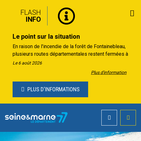
FLASH
INFO
Le point sur la situation
En raison de l'incendie de la forêt de Fontainebleau,
plusieurs routes départementales restent fermées à
la circulation :
Le 6 août 2026
• RD 301 : fermée à la circulation entre la croix de
Plus d'information
Souvray (RD152) et le carrefour du Touring Club
(RD409)
PLUS D'INFORMATIONS
• D64 : fermée à la circulation entre le parking du
Bois rond et l'entrée d'agglomération à Achères-la-
forêt
Depuis le 20 juillet, la circulation peut reprendre sur
la D16, la D63 et D152 entre la croix de Souvray et le
rond-point de l'obélisque avec une vitesse limitée à